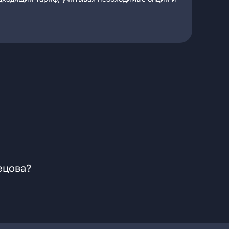
ецова?