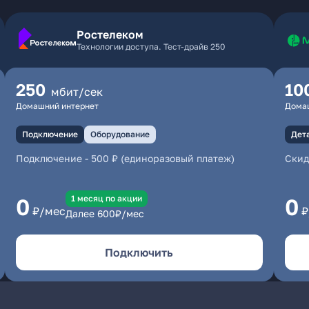
Ростелеком
Технологии доступа. Тест-драйв 250
250
10
мбит/сек
Домашний интернет
Дома
Подключение
Оборудование
Дет
Подключение
-
500 ₽ (единоразовый платеж)
Скид
1 месяц по акции
0
0
₽/мес
₽
Далее
600
₽/мес
Подключить