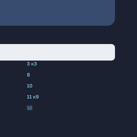
3 к3
8
10
11 к9
12