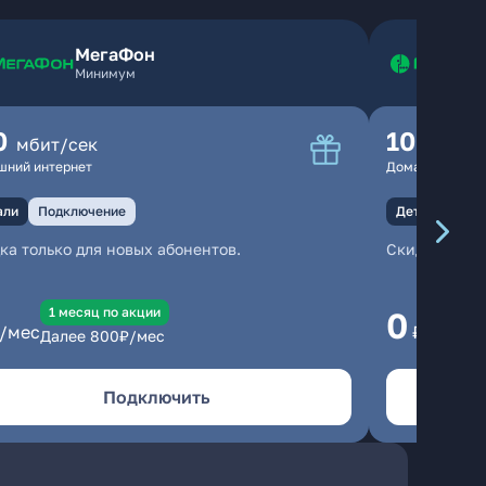
МегаФон
Минимум
0
100
мбит/сек
мбит
шний интернет
Домашний инте
али
Подключение
Детали
Под
ка только для новых абонентов.
Скидка тольк
1 месяц по акции
1
0
/мес
₽/мес
Далее
800
₽/мес
Да
Подключить