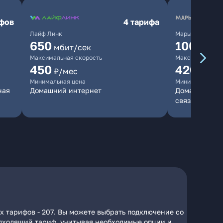
ифов
4 тарифа
Лайф Линк
Марьино.нет
650
10000
мбит/сек
мб
Максимальная скорость
Максимальная 
450
420
₽/мес
₽/мес
Минимальная цена
Минимальная ц
ная
Домашний интернет
Домашний инт
связь
х тарифов - 207. Вы можете выбрать подключение со
подходящий тариф, учитывая необходимые опции и