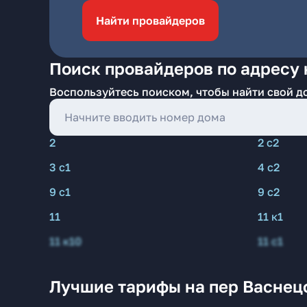
Найти провайдеров
Поиск провайдеров по адресу 
Воспользуйтесь поиском, чтобы найти свой д
2
2 с2
3 с1
4 с2
9 с1
9 с2
11
11 к1
11 к10
11 с1
Лучшие тарифы на пер Васнец