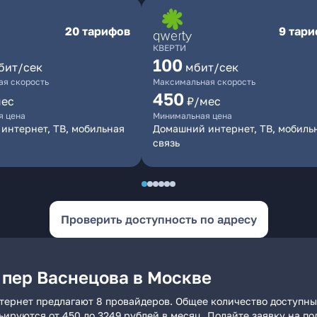
20 тарифов
9 тар
КВЕРТИ
100
бит/сек
мбит/сек
я скорость
Максимальная скорость
450
мес
₽/мес
я цена
Минимальная цена
интернет, ТВ, мобильная
Домашний интернет, ТВ, мобиль
связь
Проверить доступность по адресу
 пер Васнецова в Москве
тернет предлагают 8 провайдеров. Общее количество доступны
рьируются от 450 до 3249 рублей в месяц. Подайте заявку на 