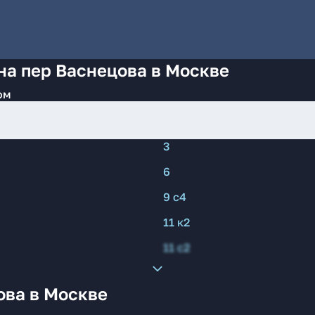
на пер Васнецова в Москве
ом
3
6
9 с4
11 к2
11 с2
ова в Москве