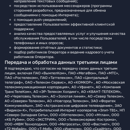
направление текстовых сообщений);
посредством использования мессенджеров (программы
сторонней разработки, предназначенные для обмена
сообщениями с помощью Интернета);
с помощью push-уведомлений;
предоставление Пользователям эффективной клиентской
поддержки;
анализ качества предоставляемых услуг и улучшения качества
обслуживания Пользователей, в том числе посредством
телефонных и иных опросов;
формирование отчётных документов и статистики;
подбор работников Оператора и ведение кадрового учета
работников Оператора.
Передача и обработка данных третьими лицами
Я подтверждаю, что согласен на передачу своих данных третьим
лицам, включая ПАО «ВымпелКом», ПАО «МегаФон», ПАО «МТС»,
ПАО «Ростелеком», ПАО «Таттелеком», ПАО «Центральный
телеграф», ОАО «Телеком-Сервис», АО «КОМКОР» , АО «Московская
телекоммуникационная корпорация», АО «Уфанет», АО «Компания
ТрансТелеКом», АО «ЭР-Телеком Холдинг», АО «КВАНТ-ТЕЛЕКОМ»,
АО «Череповец Телеком», АО «Золотая линия», АО «Север Телеком»,
АО «Северен-Телеком», АО «Новгород Телеком», ЗАО «Форатек
Коммуникейшн», ЗАО «Астраханское цифровое телевидение», ЗАО
«Видикон-К», Потребительский Интернет кооператив «Элит-ТВ1», НП
«Северо-Западная Сеть», ООО «Облтелеком», ООО «Мтлан», ООО
«КБ Рубин», ООО «ЭКСТРИМ», ООО «Телекомсервис-Кострома»,
ООО «МВМ Технолоджи», ООО «Метросеть», ООО «Фастнет», ООО
«Т2 Мобайл», ООО «Т‑Моб», ООО «Инетком», ООО «СкайНэт», ООО