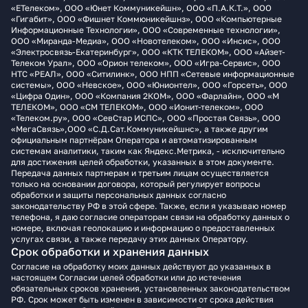
«ЕТелеком», ООО «Юнет Коммуникейшн», ООО «П.А.К.Т.», ООО
«Гигабит», ООО «Фишнет Коммюникейшнз», ООО «Компьютерные
Информационные Технологии», ООО «Современные технологии»,
ООО «Миранда-Медиа», ООО «Новотелеком», ООО «Инсис», ООО
«Электросвязь-Екатеринбург», ООО «КТК ТЕЛЕКОМ», ООО «Айзет-
Телеком Урал», ООО «Орион телеком», ООО «Игра-Сервис», ООО
НТС «РЕАЛ», ООО «Ситилинк», ООО НПП «Сетевые информационные
системы», ООО «Невское», ООО «Юнионтел», ООО «Горсеть», ООО
«Цифра Один», ООО «Компания 2КОМ», ООО «Фарлайн», ООО «М
ТЕЛЕКОМ», ООО «СМ ТЕЛЕКОМ», ООО «Ионит-телеком», ООО
«Телеком.ру», ООО «СевСтар ИСПС», ООО «Простая Связь», ООО
«МегаСвязь»,ООО «С.Д.Сат.Коммуникейшнс», а также другим
официальным партнёрам Оператора и автоматизированным
системам аналитики, таким как Яндекс.Метрика, - исключительно
для достижения целей обработки, указанных в этом документе.
Передача данных партнерам и третьим лицам осуществляется
только на основании договора, который регулирует вопросы
обработки и защиты персональных данных согласно
законодательству РФ в этой сфере. Также, если я указываю номер
телефона, я даю согласие операторам связи на обработку данных о
номере, включая геолокацию и информацию о предоставленных
услугах связи, а также передачу этих данных Оператору.
Срок обработки и хранения данных
Согласие на обработку моих данных действуют до указанных в
настоящем Согласии целей обработки или до истечения
обязательных сроков хранения, установленных законодательством
РФ. Срок может быть изменен в зависимости от срока действия