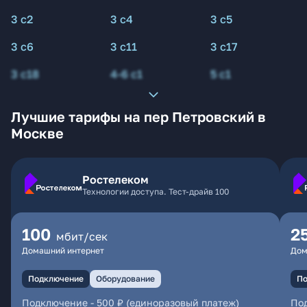
3 с2
3 с4
3 с5
3 с6
3 с11
3 с17
3 с18
4-6 с1
5 с1
Лучшие тарифы на пер Петровский в
Москве
Ростелеком
Технологии доступа. Тест-драйв 100
100
2
мбит/сек
Домашний интернет
Дом
Подключение
Оборудование
По
Подключение
-
500 ₽ (единоразовый платеж)
По