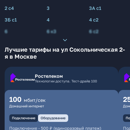
2 с4
3
3А с1
3Б с1
4
4 с2
6
6 к3
6 с2
Лучшие тарифы на ул Сокольническая 2-
я в Москве
Ростелеком
Технологии доступа. Тест-драйв 100
100
2
мбит/сек
Домашний интернет
Дом
Подключение
Оборудование
По
Подключение
-
500 ₽ (единоразовый платеж)
По