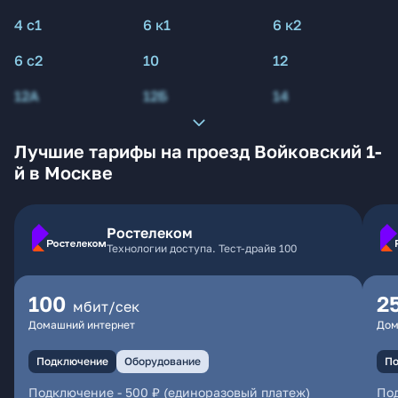
4 с1
6 к1
6 к2
6 с2
10
12
12А
12Б
14
Лучшие тарифы на проезд Войковский 1-
й в Москве
Ростелеком
Технологии доступа. Тест-драйв 100
100
2
мбит/сек
Домашний интернет
Дом
Подключение
Оборудование
По
Подключение
-
500 ₽ (единоразовый платеж)
По