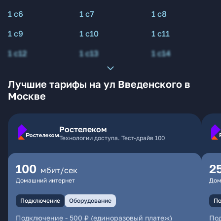
1 с6
1 с7
1 с8
1 с9
1 с10
1 с11
1 с12
1 с13
1 с14
Лучшие тарифы на ул Введенского в
Москве
Ростелеком
Технологии доступа. Тест-драйв 100
100
2
мбит/сек
Домашний интернет
Дом
Подключение
Оборудование
По
Подключение
-
500 ₽ (единоразовый платеж)
По