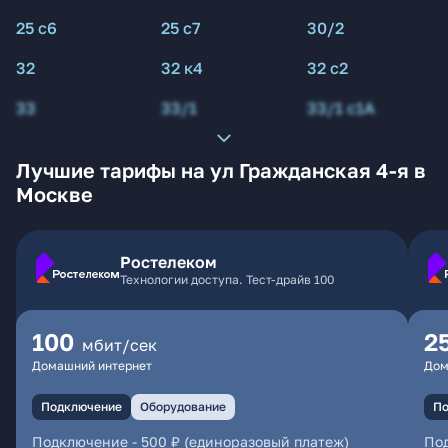
25 с6
25 с7
30/2
32
32 к4
32 с2
33
33/1
33/1 с1А
Лучшие тарифы на ул Гражданская 4-я в
Москве
Ростелеком
Технологии доступа. Тест-драйв 100
100
2
мбит/сек
Домашний интернет
Дом
Подключение
Оборудование
По
Подключение
-
500 ₽ (единоразовый платеж)
По