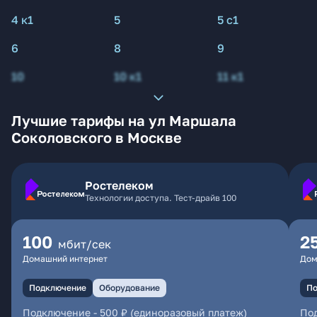
4 к1
5
5 с1
6
8
9
10
10 к1
11 к1
Лучшие тарифы на ул Маршала
Соколовского в Москве
Ростелеком
Технологии доступа. Тест-драйв 100
100
2
мбит/сек
Домашний интернет
Дом
Подключение
Оборудование
По
Подключение
-
500 ₽ (единоразовый платеж)
По