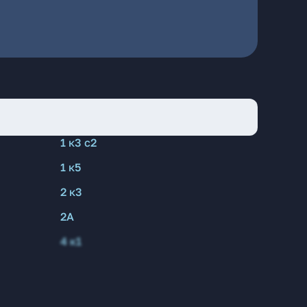
1 к3 с2
1 к5
2 к3
2А
4 к1