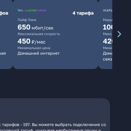
ифов
4 тарифа
Лайф Линк
Марьино.нет
650
10000
мбит/сек
мб
Максимальная скорость
Максимальная 
450
420
₽/мес
₽/мес
Минимальная цена
Минимальная ц
ная
Домашний интернет
Домашний инт
связь
 тарифов - 197. Вы можете выбрать подключение со
подходящий тариф, учитывая необходимые опции и