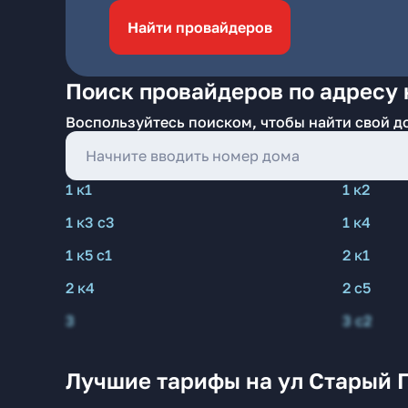
Найти провайдеров
Поиск провайдеров по адресу 
Воспользуйтесь поиском, чтобы найти свой д
1 к1
1 к2
1 к3 с3
1 к4
1 к5 с1
2 к1
2 к4
2 с5
3
3 с2
Лучшие тарифы на ул Старый Г