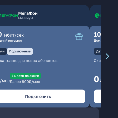
МегаФон
Минимум
0
100
мбит/сек
мбит
шний интернет
Домашний инте
али
Подключение
Детали
Под
ка только для новых абонентов.
Скидка тольк
1 месяц по акции
1
0
/мес
₽/мес
Далее
800
₽/мес
Да
Подключить