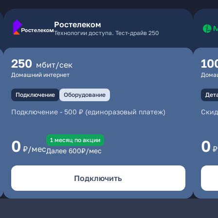
Ростелеком
Технологии доступа. Тест-драйв 250
250
10
мбит/сек
Домашний интернет
Дома
Подключение
Оборудование
Дет
Подключение
-
500 ₽ (единоразовый платеж)
Скид
1 месяц по акции
0
0
₽/мес
₽
Далее
600
₽/мес
Подключить