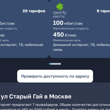
20 тарифов
9 тар
КВЕРТИ
100
бит/сек
мбит/сек
я скорость
Максимальная скорость
450
мес
₽/мес
я цена
Минимальная цена
интернет, ТВ, мобильная
Домашний интернет, ТВ, мобиль
связь
Проверить доступность по адресу
 ул Старый Гай в Москве
тернет предлагают 7 провайдеров. Общее количество доступных
рьируются от 450 до 3249 рублей в месяц. Подайте заявку на 