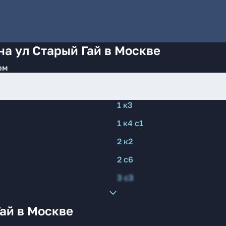
на ул Старый Гай в Москве
ом
1 к3
1 к4 с1
2 к2
2 с6
3 с3
ай в Москве