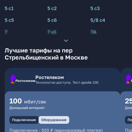
5 с1
5 с2
5 с3
5 с5
5 с6
5/8 с4
7
7 к1
7А
Лучшие тарифы на пер
Стрельбищенский в Москве
Ростелеком
Технологии доступа. Тест-драйв 100
100
2
мбит/сек
Домашний интернет
Дом
Подключение
Оборудование
По
Подключение
-
500 ₽ (единоразовый платеж)
По