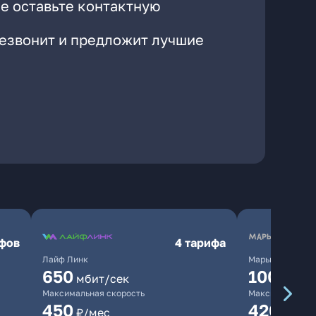
е оставьте контактную
резвонит и предложит лучшие
ифов
4 тарифа
Лайф Линк
Марьино.нет
650
10000
мбит/сек
мб
Максимальная скорость
Максимальная 
450
420
₽/мес
₽/мес