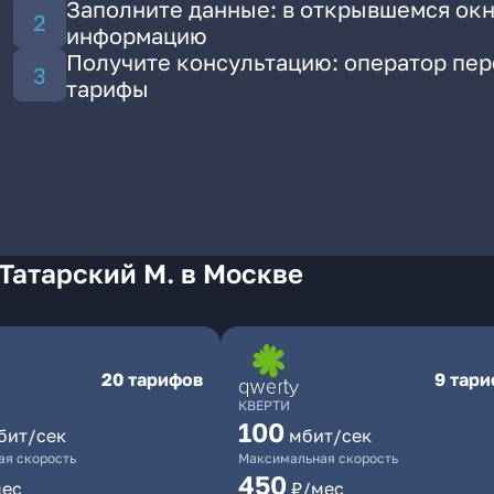
Заполните данные: в открывшемся окн
информацию
Получите консультацию: оператор пе
тарифы
Татарский М. в Москве
20 тарифов
9 тар
КВЕРТИ
100
бит/сек
мбит/сек
я скорость
Максимальная скорость
450
мес
₽/мес