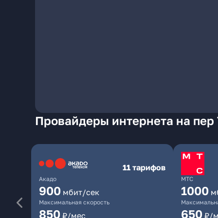
Провайдеры интернета на пер 
11 тарифов
Акадо
МТС
900
1000
мбит/сек
м
Максимальная скорость
Максимальна
850
650
₽/мес
₽/