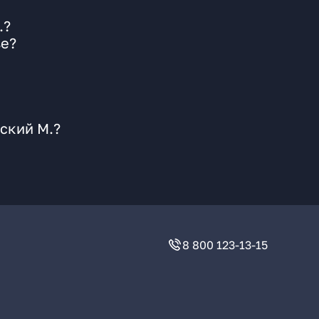
.?
ве?
ский М.?
8 800 123-13-15