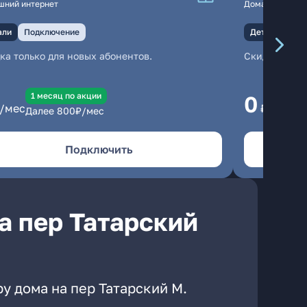
шний интернет
Домашний инте
али
Подключение
Детали
Под
ка только для новых абонентов.
Скидка тольк
1 месяц по акции
1
0
/мес
₽/мес
Далее
800
₽/мес
Да
Подключить
а пер Татарский
у дома на пер Татарский М.