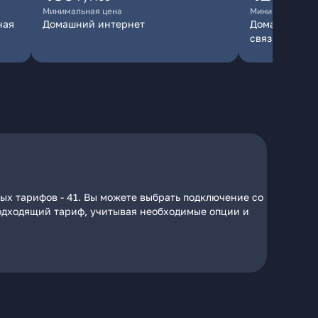
Минимальная цена
Минимальная ц
ная
Домашний интернет
Домашний инт
связь
ых тарифов - 41. Вы можете выбрать подключение со
 подходящий тариф, учитывая необходимые опции и