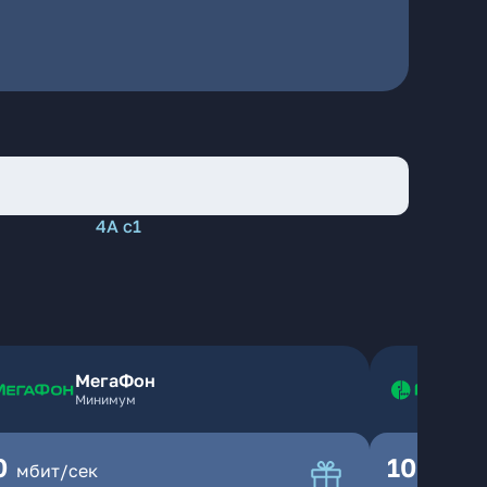
4А с1
МегаФон
Минимум
0
100
мбит/сек
мбит