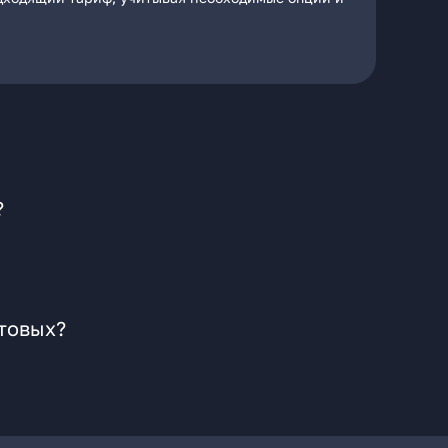
?
стовых?