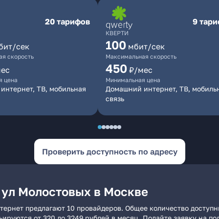
20 тарифов
9 тар
КВЕРТИ
100
бит/сек
мбит/сек
я скорость
Максимальная скорость
450
мес
₽/мес
я цена
Минимальная цена
интернет, ТВ, мобильная
Домашний интернет, ТВ, мобиль
связь
Проверить доступность по адресу
 ул Молостовых в Москве
тернет предлагают 10 провайдеров. Общее количество доступн
рьируются от 320 до 3249 рублей в месяц. Подайте заявку на 