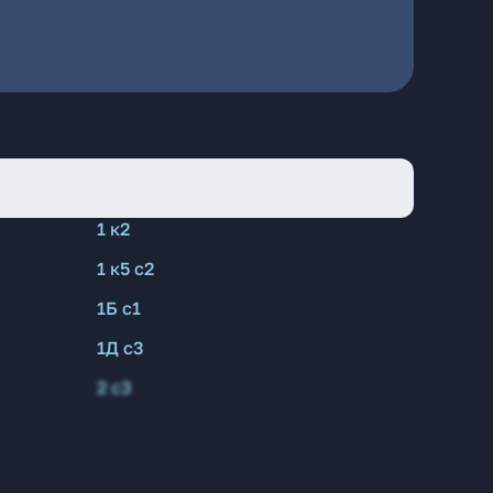
1 к2
1 к5 с2
1Б с1
1Д с3
2 с3