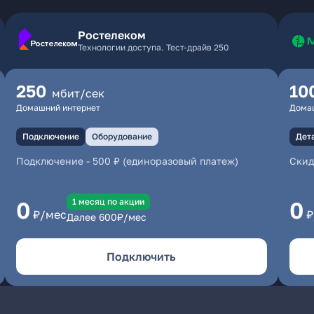
Ростелеком
Технологии доступа. Тест-драйв 250
250
10
мбит/сек
Домашний интернет
Дома
Подключение
Оборудование
Дет
Подключение
-
500 ₽ (единоразовый платеж)
Скид
1 месяц по акции
0
0
₽/мес
₽
Далее
600
₽/мес
Подключить