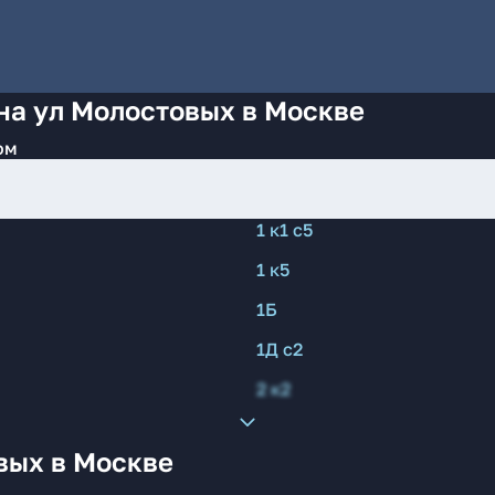
на ул Молостовых в Москве
ом
1 к1 с5
1 к5
1Б
1Д с2
2 к2
вых в Москве