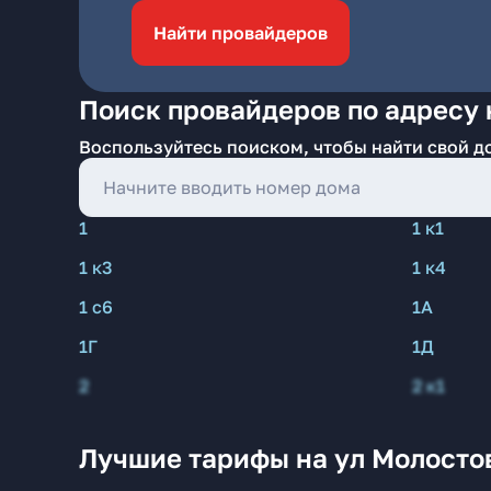
Найти провайдеров
Поиск провайдеров по адресу 
Воспользуйтесь поиском, чтобы найти свой д
1
1 к1
1 к3
1 к4
1 с6
1А
1Г
1Д
2
2 к1
Лучшие тарифы на ул Молосто