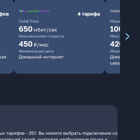
ифов
4 тарифа
Лайф Линк
Марьино.нет
650
10000
мбит/сек
мб
Максимальная скорость
Максимальная 
450
420
₽/мес
₽/мес
Минимальная цена
Минимальная ц
ная
Домашний интернет
Домашний инт
связь
ых тарифов - 257. Вы можете выбрать подключение со
подходящий тариф, учитывая необходимые опции и