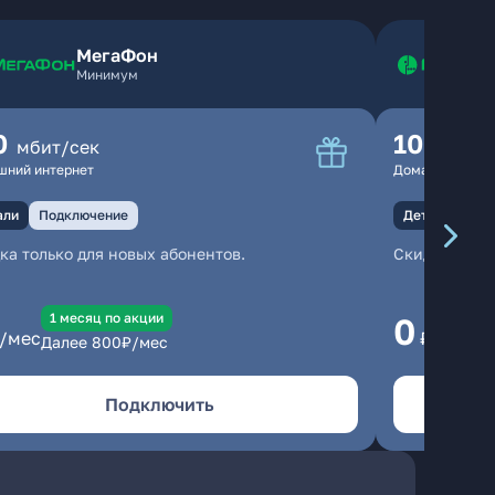
МегаФон
Минимум
0
100
мбит/сек
мбит
шний интернет
Домашний инте
али
Подключение
Детали
Под
ка только для новых абонентов.
Скидка тольк
1 месяц по акции
1
0
/мес
₽/мес
Далее
800
₽/мес
Да
Подключить