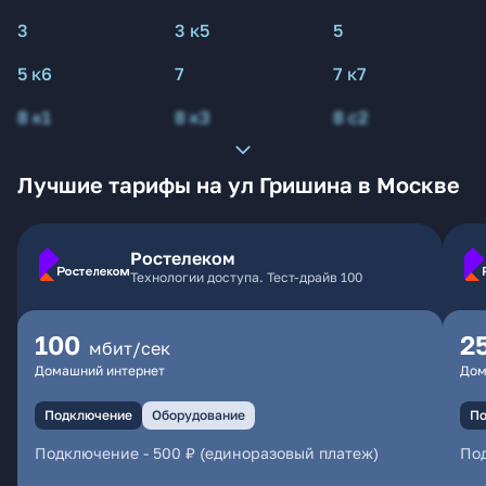
3
3 к5
5
5 к6
7
7 к7
8 к1
8 к3
8 с2
Лучшие тарифы на ул Гришина в Москве
Ростелеком
Технологии доступа. Тест-драйв 100
100
2
мбит/сек
Домашний интернет
Дом
Подключение
Оборудование
По
Подключение
-
500 ₽ (единоразовый платеж)
По