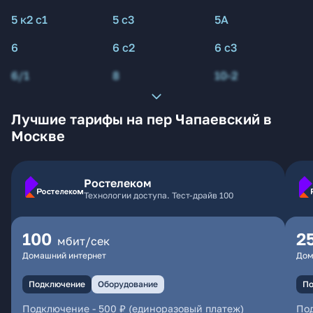
5 к2 с1
5 с3
5А
6
6 с2
6 с3
6/1
8
10-2
Лучшие тарифы на пер Чапаевский в
Москве
Ростелеком
Технологии доступа. Тест-драйв 100
100
2
мбит/сек
Домашний интернет
Дом
Подключение
Оборудование
По
Подключение
-
500 ₽ (единоразовый платеж)
По