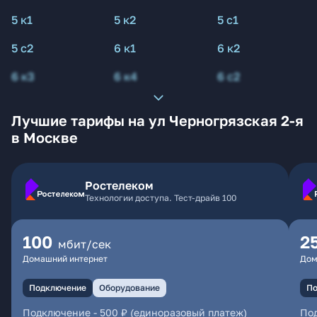
5 к1
5 к2
5 с1
5 с2
6 к1
6 к2
6 к3
6 к4
6 с2
Лучшие тарифы на ул Черногрязская 2-я
в Москве
Ростелеком
Технологии доступа. Тест-драйв 100
100
2
мбит/сек
Домашний интернет
Дом
Подключение
Оборудование
По
Подключение
-
500 ₽ (единоразовый платеж)
По