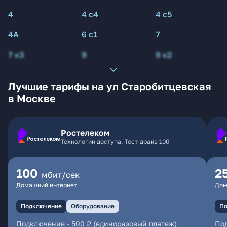
4
4 с4
4 с5
4А
6 с1
7
7 к3
9
9 к2
Лучшие тарифы на ул Старобитцевская
в Москве
Ростелеком
Технологии доступа. Тест-драйв 100
100
2
мбит/сек
Домашний интернет
Дом
Подключение
Оборудование
По
Подключение
-
500 ₽ (единоразовый платеж)
По