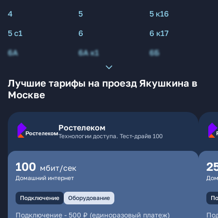
4
5
5 к16
5 с1
6
6 к17
6А
6А к1
6Б
Лучшие тарифы на проезд Якушкина в
Москве
Ростелеком
Технологии доступа. Тест-драйв 100
100
2
мбит/сек
Домашний интернет
Дом
Подключение
Оборудование
По
Подключение
-
500 ₽ (единоразовый платеж)
По