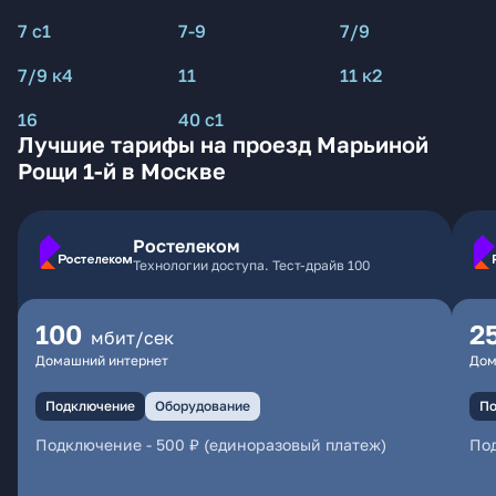
7 с1
7-9
7/9
7/9 к4
11
11 к2
16
40 с1
Лучшие тарифы на проезд Марьиной
Рощи 1-й в Москве
Ростелеком
Технологии доступа. Тест-драйв 100
100
2
мбит/сек
Домашний интернет
Дом
Подключение
Оборудование
По
Подключение
-
500 ₽ (единоразовый платеж)
По