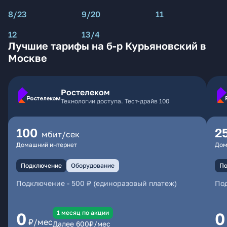
8/23
9/20
11
12
13/4
Лучшие тарифы на б-р Курьяновский в
Москве
Ростелеком
Технологии доступа. Тест-драйв 100
100
2
мбит/сек
Домашний интернет
Дом
Подключение
Оборудование
По
Подключение
-
500 ₽ (единоразовый платеж)
По
1 месяц по акции
0
0
₽/мес
Далее
600
₽/мес