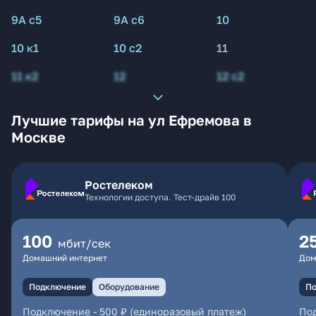
9А с5
9А с6
10
10 к1
10 с2
11
11 к2
12
12 с2
Лучшие тарифы на ул Ефремова в
Москве
Ростелеком
Технологии доступа. Тест-драйв 100
100
2
мбит/сек
Домашний интернет
Дом
Подключение
Оборудование
По
Подключение
-
500 ₽ (единоразовый платеж)
По