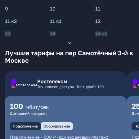
9
10
11
11 к2
11 с1
12
13
14
14 с1
Лучшие тарифы на пер Самотёчный 3-й в
Москве
Ростелеком
Технологии доступа. Тест-драйв 100
100
2
мбит/сек
Домашний интернет
Дом
Подключение
Оборудование
По
Подключение
-
500 ₽ (единоразовый платеж)
По