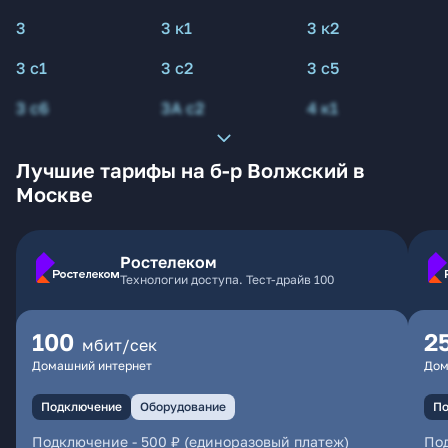
3
3 к1
3 к2
3 с1
3 с2
3 с5
3 с6
3А с2
4 к1
Лучшие тарифы на б-р Волжский в
Москве
Ростелеком
Технологии доступа. Тест-драйв 100
100
2
мбит/сек
Домашний интернет
Дом
Подключение
Оборудование
По
Подключение
-
500 ₽ (единоразовый платеж)
По