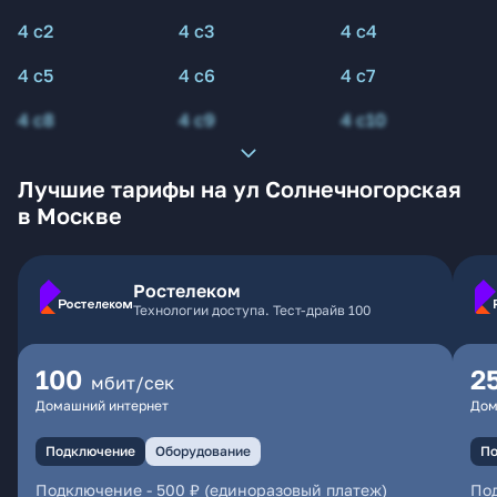
4 с2
4 с3
4 с4
4 с5
4 с6
4 с7
4 с8
4 с9
4 с10
Лучшие тарифы на ул Солнечногорская
в Москве
Ростелеком
Технологии доступа. Тест-драйв 100
100
2
мбит/сек
Домашний интернет
Дом
Подключение
Оборудование
По
Подключение
-
500 ₽ (единоразовый платеж)
По