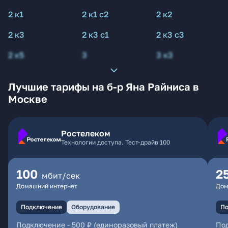
2 к1
2 к1 с2
2 к2
2 к3
2 к3 с1
2 к3 с3
2 к5
3
3 к3
Лучшие тарифы на б-р Яна Райниса в
Москве
Ростелеком
Технологии доступа. Тест-драйв 100
100
2
мбит/сек
Домашний интернет
Дом
Подключение
Оборудование
По
Подключение
-
500 ₽ (единоразовый платеж)
По