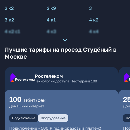
2 к2
2 к9
3
3 к2
4 к1
4 к2
4 к2 с1
4 к3
4 к4
Лучшие тарифы на проезд Студёный в
Москве
Ростелеком
Технологии доступа. Тест-драйв 100
100
2
мбит/сек
Домашний интернет
Дом
Подключение
Оборудование
По
Подключение
-
500 ₽ (единоразовый платеж)
По