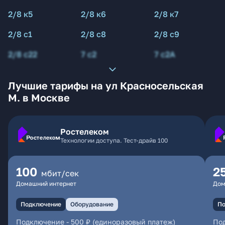
2/8 к5
2/8 к6
2/8 к7
2/8 с1
2/8 с8
2/8 с9
2/8 с22
7 с2
7 с2А
Лучшие тарифы на ул Красносельская
М. в Москве
Ростелеком
Технологии доступа. Тест-драйв 100
100
2
мбит/сек
Домашний интернет
Дом
Подключение
Оборудование
По
Подключение
-
500 ₽ (единоразовый платеж)
По