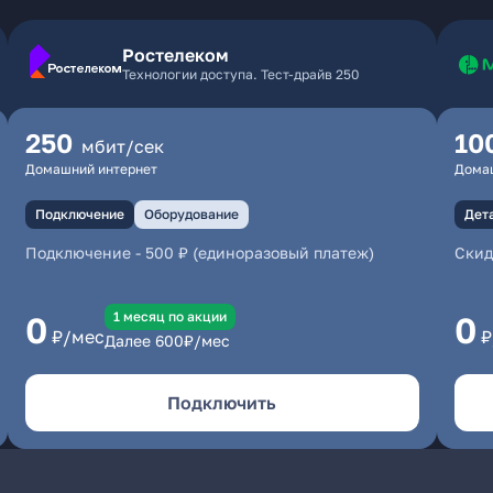
Ростелеком
Технологии доступа. Тест-драйв 250
250
10
мбит/сек
Домашний интернет
Дома
Подключение
Оборудование
Дет
Подключение
-
500 ₽ (единоразовый платеж)
Скид
1 месяц по акции
0
0
₽/мес
₽
Далее
600
₽/мес
Подключить