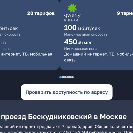
20 тарифов
9 тар
КВЕРТИ
100
бит/сек
мбит/сек
я скорость
Максимальная скорость
450
мес
₽/мес
я цена
Минимальная цена
интернет, ТВ, мобильная
Домашний интернет, ТВ, мобиль
связь
Проверить доступность по адресу
 проезд Бескудниковский в Москве
машний интернет предлагают 7 провайдеров. Общее количество
ены на услуги варьируются от 450 до 3249 рублей в месяц. По