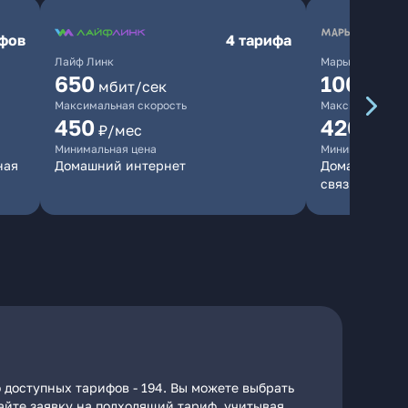
ифов
4 тарифа
Лайф Линк
Марьино.нет
650
10000
мбит/сек
мб
Максимальная скорость
Максимальная 
450
420
₽/мес
₽/мес
Минимальная цена
Минимальная ц
ная
Домашний интернет
Домашний инт
связь
 доступных тарифов - 194. Вы можете выбрать
дайте заявку на подходящий тариф, учитывая