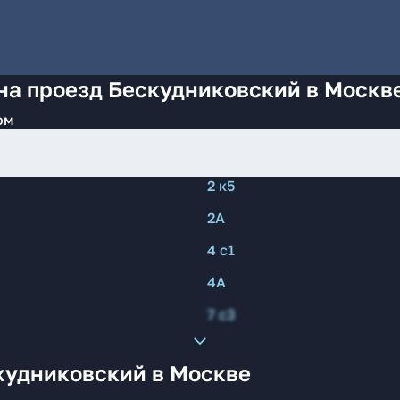
на проезд Бескудниковский в Москв
ом
2 к5
2А
4 с1
4А
7 с3
кудниковский в Москве