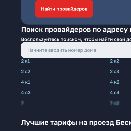
Найти провайдеров
Поиск провайдеров по адресу 
Воспользуйтесь поиском, чтобы найти свой д
2 к1
2 к2
2 с2
2 с3
4 к1
4 к2
4 с3
4 с4
7
7 с2
Лучшие тарифы на проезд Бес