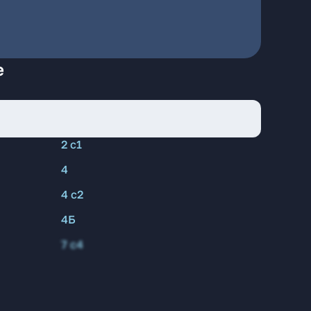
е
2 с1
4
4 с2
4Б
7 с4