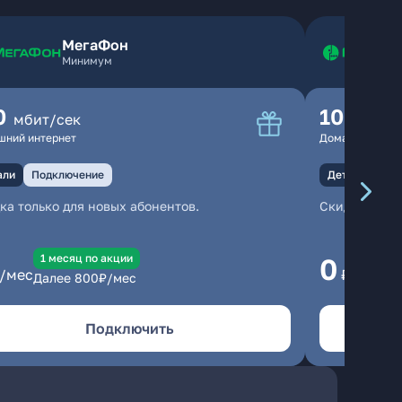
МегаФон
Минимум
0
100
мбит/сек
мбит
шний интернет
Домашний инте
али
Подключение
Детали
Под
ка только для новых абонентов.
Скидка тольк
1 месяц по акции
1
0
/мес
₽/мес
Далее
800
₽/мес
Да
Подключить