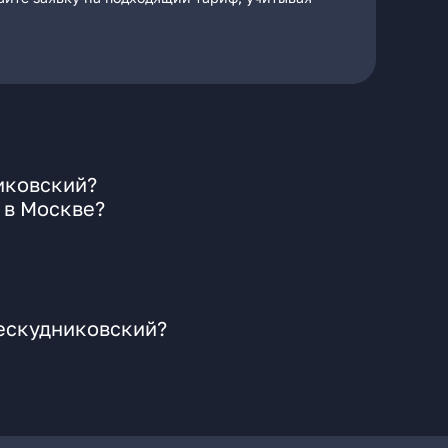
иковский?
 в Москве?
Бескудниковский?