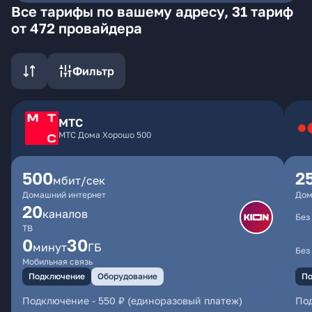
Все тарифы по вашему адресу, 31 тариф
от 472 провайдера
Фильтр
МТС
МТС Дома Хорошо 500
500
2
мбит/сек
Домашний интернет
Дом
20
каналов
Без
ТВ
0
30
минут
ГБ
Без
Мобильная связь
Подключение
Оборудование
По
Подключение
-
550 ₽ (единоразовый платеж)
По