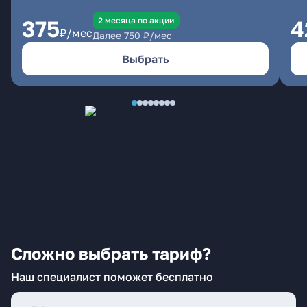
2 месяцa по акции
375
4
₽/мес
Далее
750
₽/мес
Выбрать
Сложно выбрать тариф?
Наш специалист поможет бесплатно