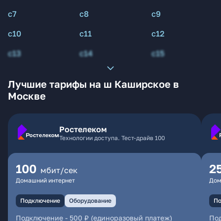
с7
с8
с9
с10
с11
с12
с13
с14
с15
Лучшие тарифы на ш Каширское в
Москве
Ростелеком
Технологии доступа. Тест-драйв 100
100
2
мбит/сек
Домашний интернет
Дом
Подключение
Оборудование
По
Подключение
-
500 ₽ (единоразовый платеж)
По