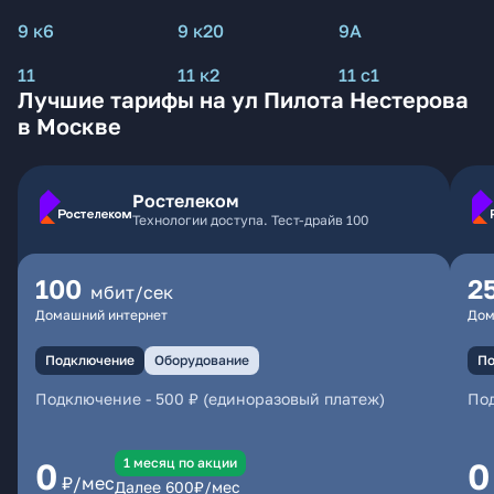
9 к6
9 к20
9А
11
11 к2
11 с1
Лучшие тарифы на ул Пилота Нестерова
в Москве
Ростелеком
Технологии доступа. Тест-драйв 100
100
2
мбит/сек
Домашний интернет
Дом
Подключение
Оборудование
По
Подключение
-
500 ₽ (единоразовый платеж)
По
1 месяц по акции
0
0
₽/мес
Далее
600
₽/мес