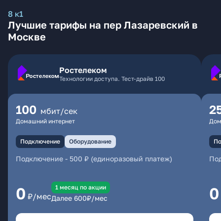
8 к1
Лучшие тарифы на пер Лазаревский в
Москве
Ростелеком
Технологии доступа. Тест-драйв 100
100
2
мбит/сек
Домашний интернет
Дом
Подключение
Оборудование
По
Подключение
-
500 ₽ (единоразовый платеж)
По
1 месяц по акции
0
0
₽/мес
Далее
600
₽/мес