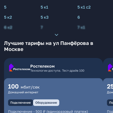
5
5 к1
5 к1 с2
5 к2
5 к3
6
6 к2
7
7 к1
Лучшие тарифы на ул Панфёрова в
Москве
Ростелеком
Технологии доступа. Тест-драйв 100
100
2
мбит/сек
Домашний интернет
Дом
Подключение
Оборудование
По
Подключение
-
500 ₽ (единоразовый платеж)
По