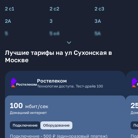
2 с1
2 с2
2 с3
2А
3
3А
5
5 к4
5А
Лучшие тарифы на ул Сухонская в
Москве
Ростелеком
Технологии доступа. Тест-драйв 100
100
2
мбит/сек
Домашний интернет
Дом
Подключение
Оборудование
По
Подключение
-
500 ₽ (единоразовый платеж)
По