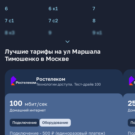
6
6 к1
7
7 с1
7 с2
8
8 к3
9
9 к1
Лучшие тарифы на ул Маршала
Тимошенко в Москве
Ростелеком
Технологии доступа. Тест-драйв 100
100
2
мбит/сек
Домашний интернет
Дом
Подключение
Оборудование
По
Подключение
-
500 ₽ (единоразовый платеж)
По