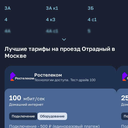
3А
3А к1
3Б
4
4 к3
4 с1
4А
4А с1
5
Лучшие тарифы на проезд Отрадный в
Москве
Ростелеком
Технологии доступа. Тест-драйв 100
100
2
мбит/сек
Домашний интернет
Дом
Подключение
Оборудование
По
Подключение
-
500 ₽ (единоразовый платеж)
По