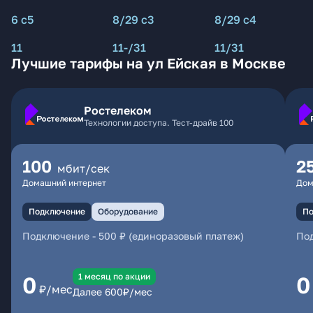
6 с5
8/29 с3
8/29 с4
11
11-/31
11/31
Лучшие тарифы на ул Ейская в Москве
Ростелеком
Технологии доступа. Тест-драйв 100
100
2
мбит/сек
Домашний интернет
Дом
Подключение
Оборудование
По
Подключение
-
500 ₽ (единоразовый платеж)
По
1 месяц по акции
0
0
₽/мес
Далее
600
₽/мес