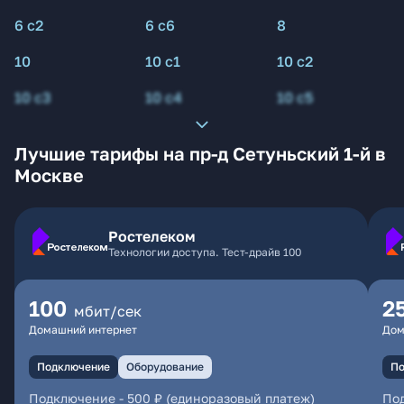
6 с2
6 с6
8
10
10 с1
10 с2
10 с3
10 с4
10 с5
Лучшие тарифы на пр-д Сетуньский 1-й в
Москве
Ростелеком
Технологии доступа. Тест-драйв 100
100
2
мбит/сек
Домашний интернет
Дом
Подключение
Оборудование
По
Подключение
-
500 ₽ (единоразовый платеж)
По