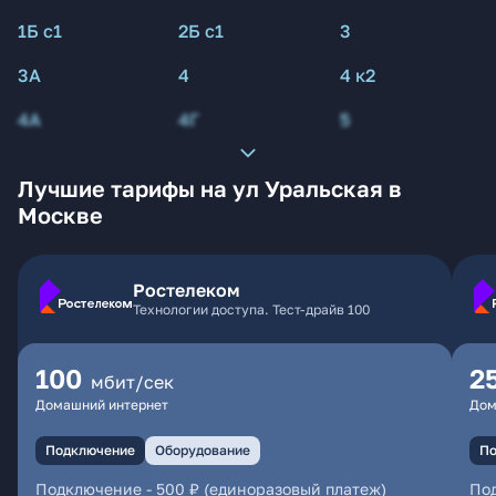
1Б с1
2Б с1
3
3А
4
4 к2
4А
4Г
5
Лучшие тарифы на ул Уральская в
Москве
Ростелеком
Технологии доступа. Тест-драйв 100
100
2
мбит/сек
Домашний интернет
Дом
Подключение
Оборудование
По
Подключение
-
500 ₽ (единоразовый платеж)
По