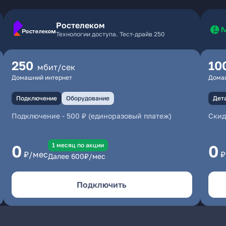
Ростелеком
Технологии доступа. Тест-драйв 250
250
10
мбит/сек
Домашний интернет
Дома
Подключение
Оборудование
Дет
Подключение
-
500 ₽ (единоразовый платеж)
Скид
1 месяц по акции
0
0
₽/мес
₽
Далее
600
₽/мес
Подключить