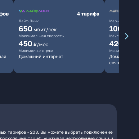
ифов
4 тарифа
Лайф Линк
Марьино.нет
650
10000
мбит/сек
мб
Максимальная скорость
Максимальная 
450
420
₽/мес
₽/мес
Минимальная цена
Минимальная ц
ная
Домашний интернет
Домашний инт
связь
ных тарифов - 203. Вы можете выбрать подключение
на подходящий тариф, учитывая необходимые опции и