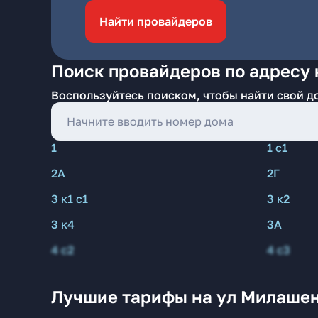
Найти провайдеров
Поиск провайдеров по адресу
Воспользуйтесь поиском, чтобы найти свой д
1
1 с1
2А
2Г
3 к1 с1
3 к2
3 к4
3А
4 с2
4 с3
Лучшие тарифы на ул Милашен