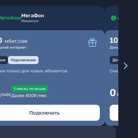
МегаФон
Минимум
0
100
мбит/сек
мбит
шний интернет
Домашний инте
али
Подключение
Детали
Под
ка только для новых абонентов.
Скидка тольк
1 месяц по акции
1
0
/мес
₽/мес
Далее
800
₽/мес
Да
Подключить