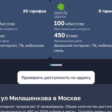
20 тарифов
9 тар
КВЕРТИ
100
бит/сек
мбит/сек
я скорость
Максимальная скорость
450
мес
₽/мес
я цена
Минимальная цена
интернет, ТВ, мобильная
Домашний интернет, ТВ, мобиль
связь
Проверить доступность по адресу
 ул Милашенкова в Москве
интернет предлагают 8 провайдеров. Общее количество доступ
 варьируются от 450 до 3249 рублей в месяц. Подайте заявку 