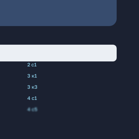
2 с1
3 к1
3 к3
4 с1
4 с5