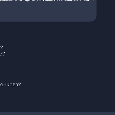
а?
е?
шенкова?