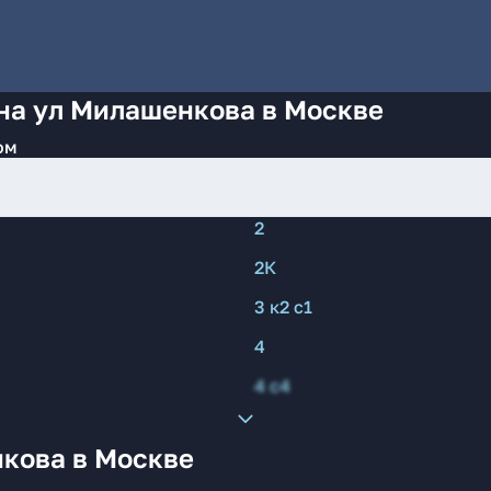
 на ул Милашенкова в Москве
ом
2
2К
3 к2 с1
4
4 с4
кова в Москве