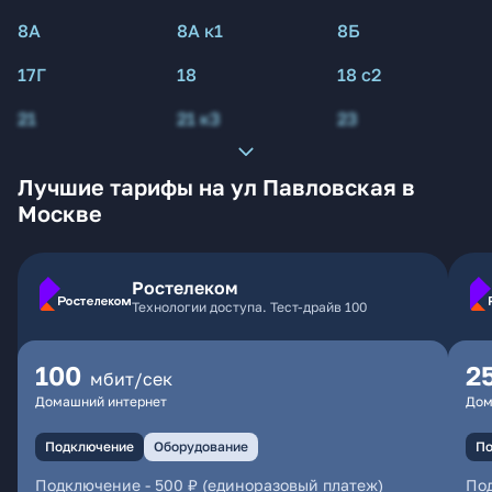
8А
8А к1
8Б
17Г
18
18 с2
21
21 к3
23
Лучшие тарифы на ул Павловская в
Москве
Ростелеком
Технологии доступа. Тест-драйв 100
100
2
мбит/сек
Домашний интернет
Дом
Подключение
Оборудование
По
Подключение
-
500 ₽ (единоразовый платеж)
По