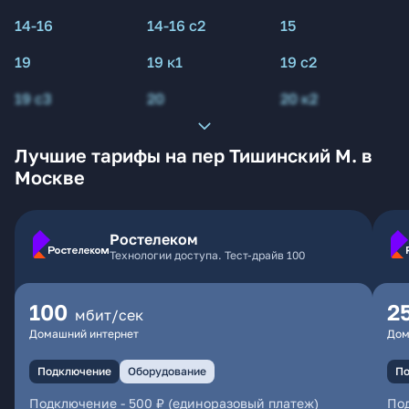
14-16
14-16 с2
15
19
19 к1
19 с2
19 с3
20
20 к2
Лучшие тарифы на пер Тишинский М. в
Москве
Ростелеком
Технологии доступа. Тест-драйв 100
100
2
мбит/сек
Домашний интернет
Дом
Подключение
Оборудование
По
Подключение
-
500 ₽ (единоразовый платеж)
По