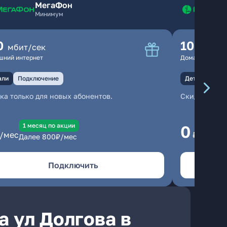
МегаФон
Минимум
0
100
мбит/сек
мбит
шний интернет
Домашний инте
али
Подключение
Детали
Под
ка только для новых абонентов.
Скидка тольк
1 месяц по акции
1
0
/мес
₽/мес
Далее
800
₽/мес
Да
Подключить
а ул Долгова в