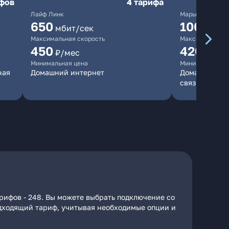
ифов
4 тарифа
Лайф Линк
Марьино.нет
650
10000
мбит/сек
мб
Максимальная скорость
Максимальная 
450
420
₽/мес
₽/мес
Минимальная цена
Минимальная ц
ная
Домашний интернет
Домашний инт
связь
рифов - 248. Вы можете выбрать подключение со
подходящий тариф, учитывая необходимые опции и