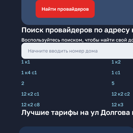
Найти провайдеров
Поиск провайдеров по адресу 
Воспользуйтесь поиском, чтобы найти свой д
1 к1
1 к2
1 к4 с1
1 с1
2
5
12 к2 с1
12 к2 с2
12 к2 с8
12 к3
Лучшие тарифы на ул Долгова 