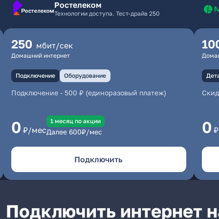
Ростелеком
Технологии доступа. Тест-драйв 250
250
10
мбит/сек
Домашний интернет
Дома
Подключение
Оборудование
Дет
Подключение
-
500 ₽ (единоразовый платеж)
Скид
1 месяц по акции
0
0
₽/мес
₽
Далее
600
₽/мес
Подключить
Подключить интернет н