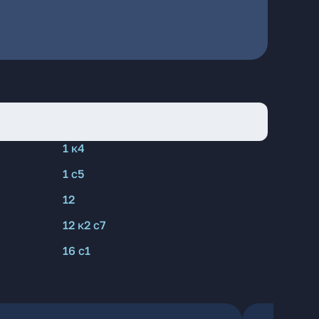
1 к4
1 с5
12
12 к2 с7
16 с1