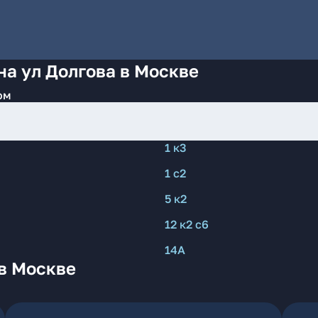
на ул Долгова в Москве
ом
1 к3
1 с2
5 к2
12 к2 с6
14А
в Москве