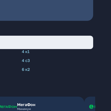
4 к1
4 с3
6 к2
МегаФон
Минимум