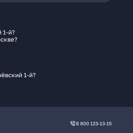
 1-й?
оскве?
чёвский 1-й?
8 800 123-13-15