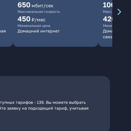
650
10000
мбит/сек
мб
Максимальная скорость
Максимальная 
450
420
₽/мес
₽/мес
Минимальная цена
Минимальная ц
ная
Домашний интернет
Домашний инт
связь
тупных тарифов - 139. Вы можете выбрать
айте заявку на подходящий тариф, учитывая