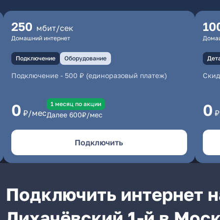
250
10
мбит/сек
Домашний интернет
Дома
Подключение
Оборудование
Дет
Подключение
-
500 ₽ (единоразовый платеж)
Скид
1 месяц по акции
0
0
₽/мес
₽
Далее
600
₽/мес
Подключить
Подключить интернет н
Лихачёвский 1-й в Мос