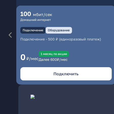
100
мбит/сек
Домашний интернет
Подключение
Оборудование
Подключение
-
500 ₽ (единоразовый платеж)
1 месяц по акции
0
₽/мес
Далее
600
₽/мес
Подключить