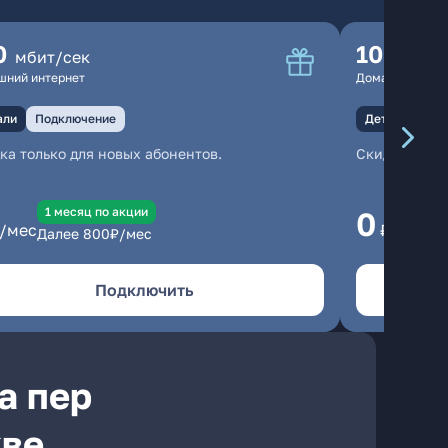
0
100
мбит/сек
мбит
шний интернет
Домашний инте
али
Подключение
Детали
Под
ка только для новых абонентов.
Скидка тольк
1 месяц по акции
1
0
/мес
₽/мес
Далее
800
₽/мес
Да
Подключить
а пер
кве