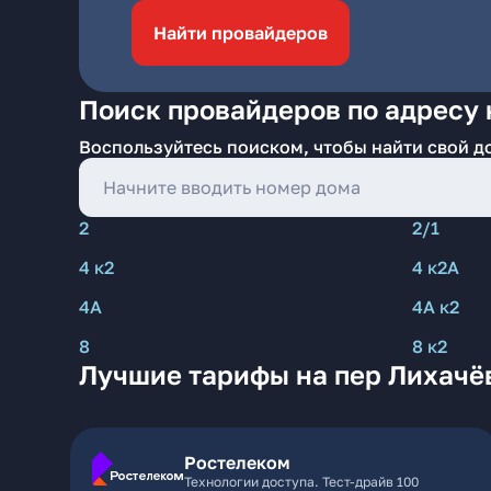
Найти провайдеров
Поиск провайдеров по адресу 
Воспользуйтесь поиском, чтобы найти свой д
2
2/1
4 к2
4 к2А
4А
4А к2
8
8 к2
Лучшие тарифы на пер Лихачёв
Ростелеком
Технологии доступа. Тест-драйв 100