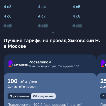
4 с3
4 с4
4 с5
4 с6
4 с7
4 с8
4 с9
4 с10
4 с11
Лучшие тарифы на проезд Зыковский Н.
в Москве
Ростелеком
Технологии доступа. Тест-драйв 100
100
2
мбит/сек
Домашний интернет
Дом
Подключение
Оборудование
По
Подключение
-
500 ₽ (единоразовый платеж)
По