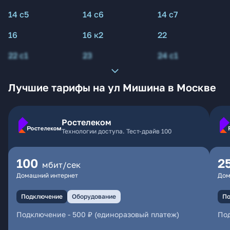
14 с5
14 с6
14 с7
16
16 к2
22
22 с1
23
24 с1
Лучшие тарифы на ул Мишина в Москве
Ростелеком
Технологии доступа. Тест-драйв 100
100
2
мбит/сек
Домашний интернет
Дом
Подключение
Оборудование
По
Подключение
-
500 ₽ (единоразовый платеж)
По