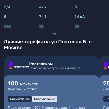
2/4
4/6
5
6
7 с1
14 кА
14А
16
18
Лучшие тарифы на ул Почтовая Б. в
Москве
Ростелеком
Технологии доступа. Тест-драйв 100
100
2
мбит/сек
Домашний интернет
Дом
Подключение
Оборудование
По
Подключение
-
500 ₽ (единоразовый платеж)
По