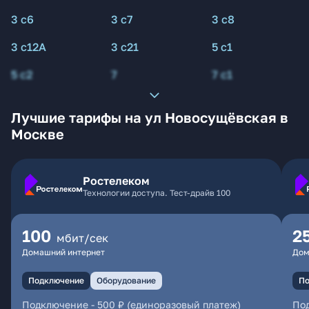
3 с6
3 с7
3 с8
3 с12А
3 с21
5 с1
5 с2
7
7 с1
Лучшие тарифы на ул Новосущёвская в
Москве
Ростелеком
Технологии доступа. Тест-драйв 100
100
2
мбит/сек
Домашний интернет
Дом
Подключение
Оборудование
По
Подключение
-
500 ₽ (единоразовый платеж)
По