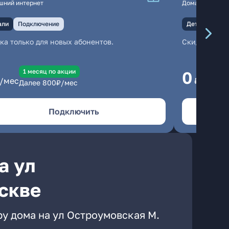
шний интернет
Домашний инте
али
Подключение
Детали
Под
ка только для новых абонентов.
Скидка тольк
1 месяц по акции
1
0
/мес
₽/мес
Далее
800
₽/мес
Да
Подключить
а ул
скве
у дома на ул Остроумовская М.