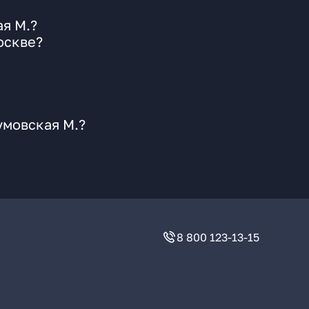
я М.?
оскве?
умовская М.?
8 800 123-13-15