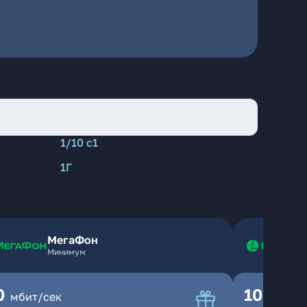
1/10 с1
1Г
МегаФон
Минимум
0
100
мбит/сек
мбит