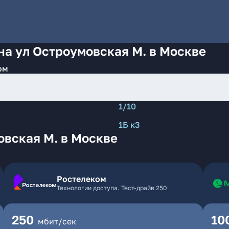
на ул Остроумовская М. в Москве
ом
1/10
1Б к3
овская М. в Москве
Ростелеком
Технологии доступа. Тест-драйв 250
250
10
мбит/сек