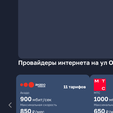
Провайдеры интернета на ул О
11 тарифов
Акадо
МТС
900
1000
мбит/сек
м
Максимальная скорость
Максимальна
850
650
₽/мес
₽/