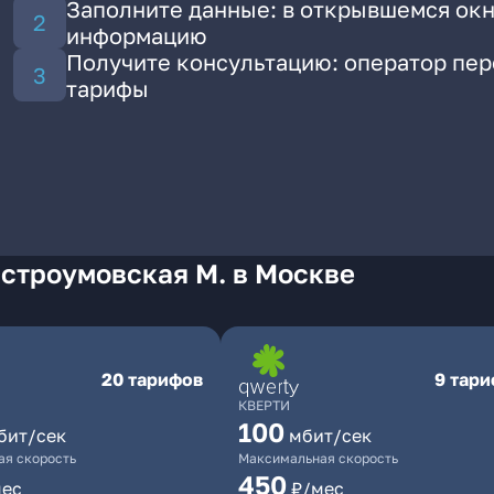
Заполните данные: в открывшемся окн
информацию
Получите консультацию: оператор пе
тарифы
строумовская М. в Москве
20 тарифов
9 тар
КВЕРТИ
100
бит/сек
мбит/сек
я скорость
Максимальная скорость
450
мес
₽/мес