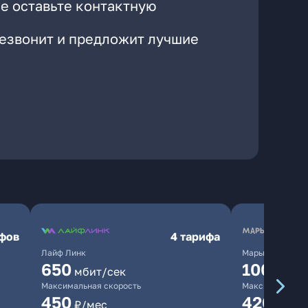
е оставьте контактную
резвонит и предложит лучшие
ифов
4 тарифа
Лайф Линк
Марьино.нет
650
10000
мбит/сек
мб
Максимальная скорость
Максимальная 
450
420
₽/мес
₽/мес