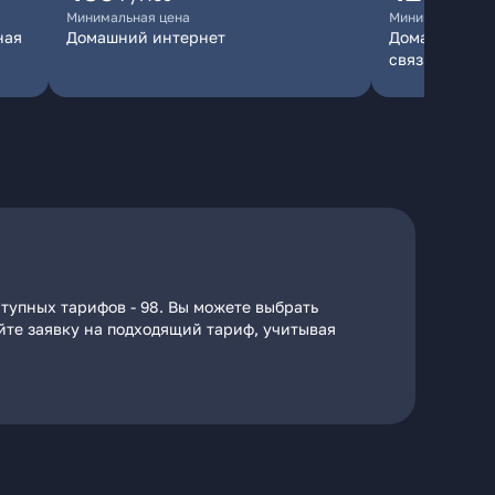
Минимальная цена
Минимальная ц
ная
Домашний интернет
Домашний инт
связь
тупных тарифов - 98. Вы можете выбрать
айте заявку на подходящий тариф, учитывая