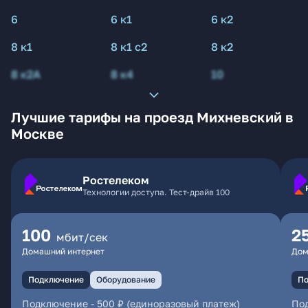
6
6 к1
6 к2
8 к1
8 к1 с2
8 к2
8 к2А
8 к4
10
Лучшие тарифы на проезд Михневский в
Москве
Ростелеком
Технологии доступа. Тест-драйв 100
100
2
мбит/сек
Домашний интернет
Дом
Подключение
Оборудование
По
Подключение
-
500 ₽ (единоразовый платеж)
По