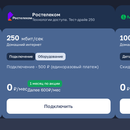
Ростелеком
Технологии доступа. Тест-драйв 250
250
10
мбит/сек
Домашний интернет
Дома
Подключение
Оборудование
Дет
Подключение
-
500 ₽ (единоразовый платеж)
Скид
1 месяц по акции
0
0
₽/мес
₽
Далее
600
₽/мес
Подключить