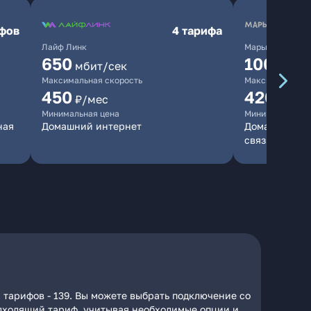
ифов
4 тарифа
Лайф Линк
Марьино.нет
650
10000
мбит/сек
мб
Максимальная скорость
Максимальная 
450
420
₽/мес
₽/мес
Минимальная цена
Минимальная ц
ная
Домашний интернет
Домашний инт
связь
 тарифов - 139. Вы можете выбрать подключение со
подходящий тариф, учитывая необходимые опции и