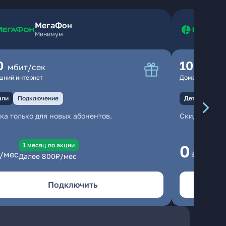
МегаФон
Минимум
0
100
мбит/сек
мбит
шний интернет
Домашний инте
али
Подключение
Детали
Под
ка только для новых абонентов.
Скидка тольк
1 месяц по акции
1
0
/мес
₽/мес
Далее
800
₽/мес
Да
Подключить