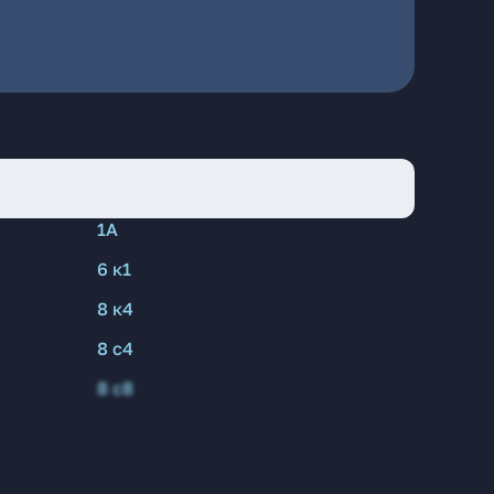
1А
6 к1
8 к4
8 с4
8 с8