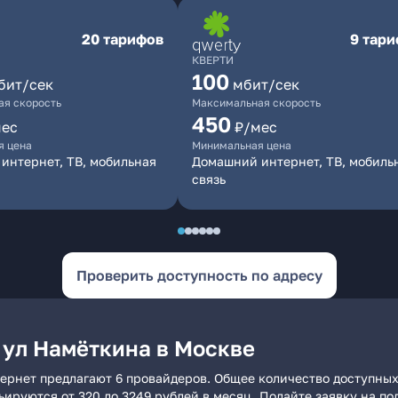
20 тарифов
9 тар
КВЕРТИ
100
бит/сек
мбит/сек
я скорость
Максимальная скорость
450
мес
₽/мес
я цена
Минимальная цена
интернет, ТВ, мобильная
Домашний интернет, ТВ, мобиль
связь
Проверить доступность по адресу
 ул Намёткина в Москве
ернет предлагают 6 провайдеров. Общее количество доступных
рьируются от 320 до 3249 рублей в месяц. Подайте заявку на 