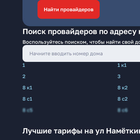
Найти провайдеров
Поиск провайдеров по адресу 
Воспользуйтесь поиском, чтобы найти свой д
1
1 к1
2
3
8 к1
8 к2
8 с1
8 с2
8 с5
8 с6
Лучшие тарифы на ул Намётки