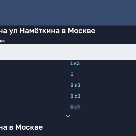
на ул Намёткина в Москве
ом
1 к3
6
8 к3
8 с3
8 с7
на в Москве